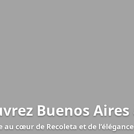
vrez Buenos Aires 
e au cœur de Recoleta et de l’élégan