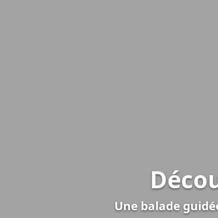
Décou
Une balade guidé