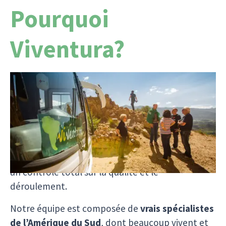
Pourquoi
Viventura?
Depuis plus de 25 ans, nous réalisons les rêves
sud-américains avec cœur, expérience et
véritable passion. Nous organisons chaque
voyage nous-mêmes,
sans intermédiaire
, ce qui
nous permet non seulement de proposer des prix
environ
10 % moins chers
, mais aussi de garder
un contrôle total sur la qualité et le
déroulement.
Notre équipe est composée de
vrais spécialistes
de l’Amérique du Sud
, dont beaucoup vivent et