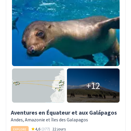
+12
Aventures en Équateur et aux Galápagos
Andes, Amazonie et îles des Galapagos
4,6
(
377
)
22 jours
EXPLORE