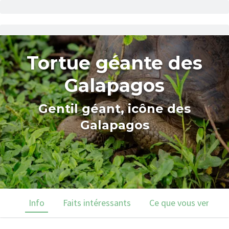
Tortue géante des
Galapagos
Gentil géant, icône des
Galapagos
Info
Faits intéressants
Ce que vous verrez