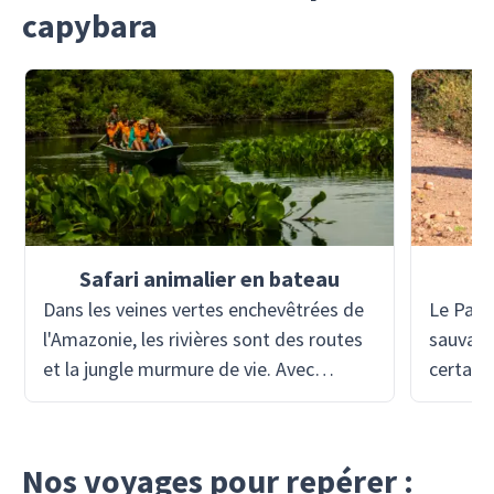
capybara
Safari animalier en bateau
Dans les veines vertes enchevêtrées de
Le Pant
l'Amazonie, les rivières sont des routes
sauvage
et la jungle murmure de vie. Avec
certaine
Viventura, vous embarquerez dans une
remarqu
pirogue ou un bateau à moteur et vous
Viventu
laisserez dériver dans la nature sauvage
zone hu
Nos voyages pour repérer :
au-delà de Manaus - un safari flottant
insaisis