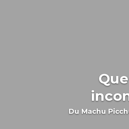
Que 
incon
Du Machu Picchu