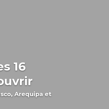
es 16
ouvrir
sco, Arequipa et