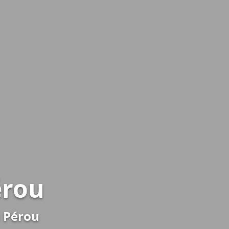
érou
u Pérou