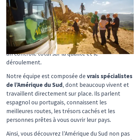
Depuis plus de 25 ans, nous réalisons les rêves
sud-américains avec cœur, expérience et
véritable passion. Nous organisons chaque
voyage nous-mêmes,
sans intermédiaire
, ce qui
nous permet non seulement de proposer des prix
environ
10 % moins chers
, mais aussi de garder
un contrôle total sur la qualité et le
déroulement.
Notre équipe est composée de
vrais spécialistes
de l’Amérique du Sud
, dont beaucoup vivent et
travaillent directement sur place. Ils parlent
espagnol ou portugais, connaissent les
meilleures routes, les trésors cachés et les
personnes prêtes à vous ouvrir leur pays.
Ainsi, vous découvrez l’Amérique du Sud non pas