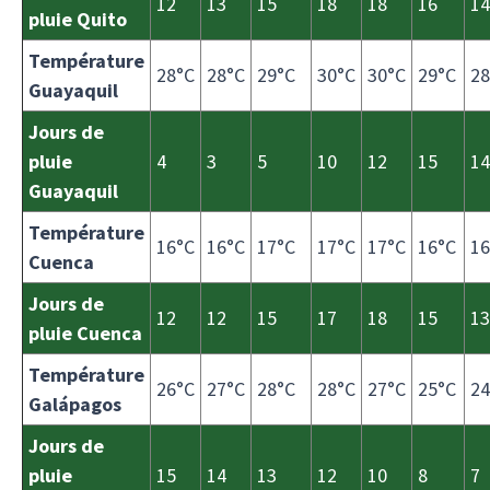
12
13
15
18
18
16
14
pluie Quito
Température
28°C
28°C
29°C
30°C
30°C
29°C
28
Guayaquil
Jours de
pluie
4
3
5
10
12
15
14
Guayaquil
Température
16°C
16°C
17°C
17°C
17°C
16°C
16
Cuenca
Jours de
12
12
15
17
18
15
13
pluie Cuenca
Température
26°C
27°C
28°C
28°C
27°C
25°C
24
Galápagos
Jours de
pluie
15
14
13
12
10
8
7