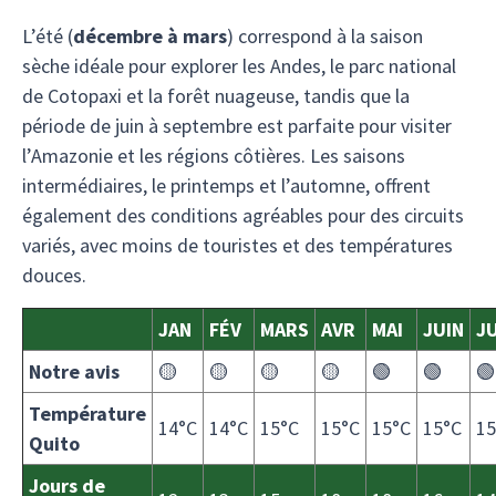
L’été (
décembre à mars
) correspond à la saison
sèche idéale pour explorer les Andes, le parc national
de Cotopaxi et la forêt nuageuse, tandis que la
période de juin à septembre est parfaite pour visiter
l’Amazonie et les régions côtières. Les saisons
intermédiaires, le printemps et l’automne, offrent
également des conditions agréables pour des circuits
variés, avec moins de touristes et des températures
douces.
JAN
FÉV
MARS
AVR
MAI
JUIN
JU
Notre avis
🟡
🟡
🟡
🟡
🟢
🟢
🟢
Température
14°C
14°C
15°C
15°C
15°C
15°C
15
Quito
Jours de