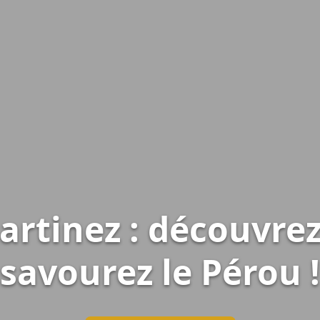
Martinez : découvrez
savourez le Pérou !