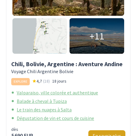
+11
Chili, Bolivie, Argentine : Aventure Andine
Voyage Chili Argentine Bolivie
4,7
(
18
)
18 jours
EXPLORE
Valparaiso, ville colorée et authentique
Balade à cheval à Tupiza
Le train des nuages à Salta
Dégustation de vin et cours de cuisine
dès
5 690 EUR
En savoir plus