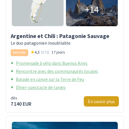
+14
Argentine et Chili : Patagonie Sauvage
Le duo patagonien inoubliable
4,5
(
572
)
17 jours
EXPLORE
Promenade à vélo dans Buenos Aires
Rencontre avec des communautés locales
Balade en canoë sur la Terre de Feu
Dîner-spectacle de tango
dès
En savoir plus
7 140 EUR