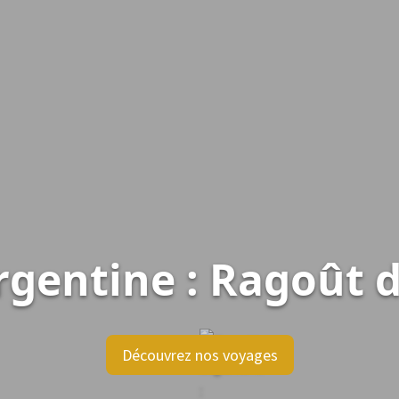
rgentine : Ragoût de
Découvrez nos voyages