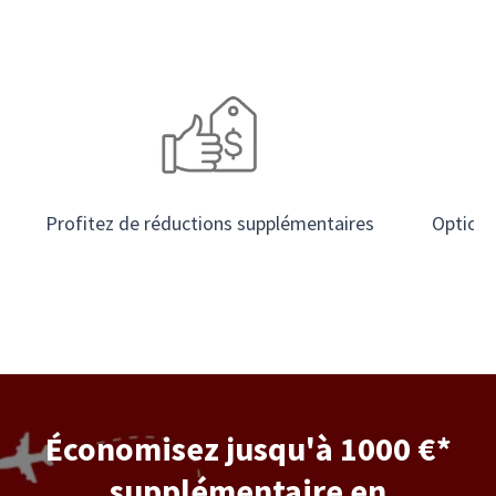
Profitez de réductions supplémentaires
Options 
Économisez jusqu'à 1000 €*
supplémentaire en