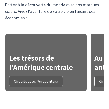
Partez à la découverte du monde avec nos marques
sœurs. Vivez l'aventure de votre vie en faisant des
économies !
Les trésors de
Au c
l’Amérique centrale
anti
Circuits avec Puraventura
Circu