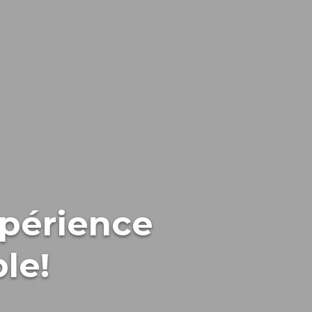
périence
le!