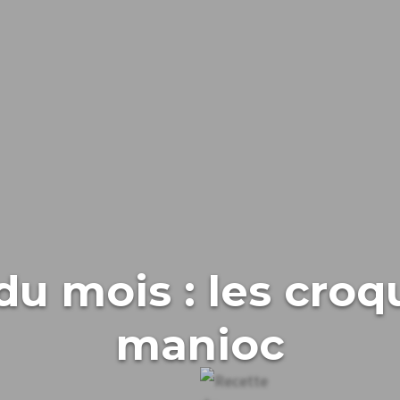
du mois : les croq
manioc