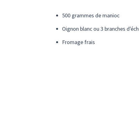
500 grammes de manioc
Oignon blanc ou 3 branches d'éch
Fromage frais
Sel
2 œufs
Huile de tournesol pour la cuisso
Préparation:
Pelez et rapez le manioc. A part, coupe
sera la farce de vos croquettes. Ajout