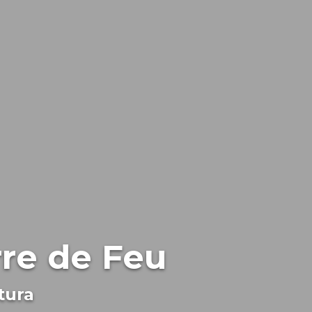
rre de Feu
tura