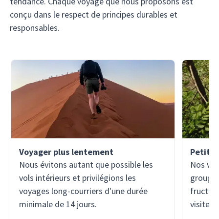
tendance. Chaque voyage que nous proposons est
conçu dans le respect de principes durables et
responsables.
Voyager plus lentement
Petits 
Nous évitons autant que possible les
Nos voy
vols intérieurs et privilégions les
groupes
voyages long-courriers d'une durée
fructueu
minimale de 14 jours.
visiteur