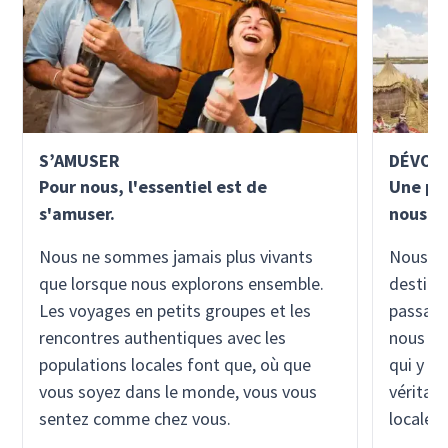
S’AMUSER
DÉVOU
Pour nous, l'essentiel est de
Une pas
s'amuser.
nous al
Nous ne sommes jamais plus vivants
Nous no
que lorsque nous explorons ensemble.
destina
Les voyages en petits groupes et les
passant
rencontres authentiques avec les
nous vi
populations locales font que, où que
qui y v
vous soyez dans le monde, vous vous
véritab
sentez comme chez vous.
locales.