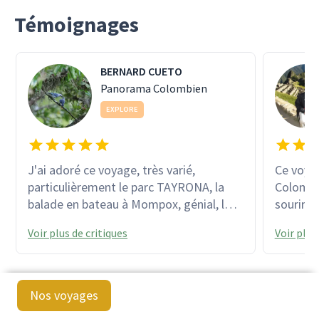
Témoignages
BERNARD CUETO
Panorama Colombien
EXPLORE
J'ai adoré ce voyage, très varié,
Ce voya
particulièrement le parc TAYRONA, la
Colombie
balade en bateau à Mompox, génial, la
sourires
rencontre avec les indigènes, la
à couper
Voir plus de critiques
Voir plus
communauté 13 à Medellin. Suis un
avons a
grand fan d'oiseaux, et là-bas, je me suis
Medelli
régalé.
Rio Dieg
précolo
Nos voyages
fut extr