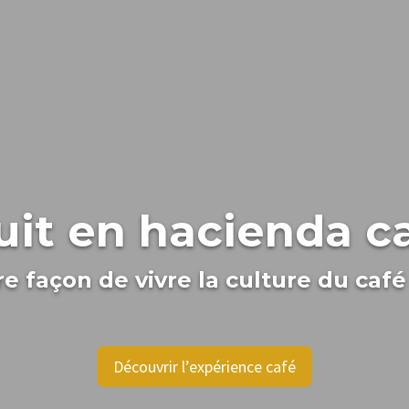
it en hacienda c
re façon de vivre la culture du caf
Découvrir l’expérience café