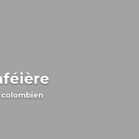
aféière
é colombien