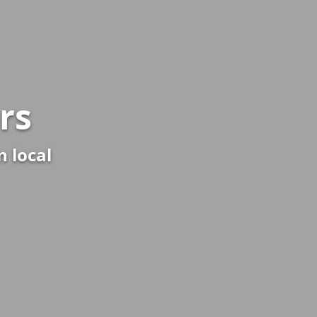
rs
 local