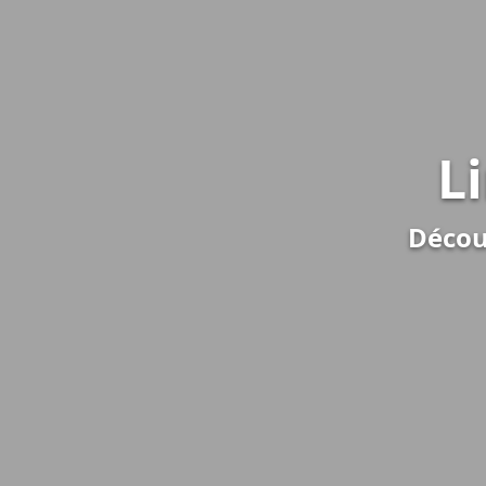
L
Décou