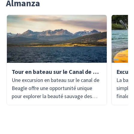
Almanza
Tour en bateau sur le Canal de Beagle
Une excursion en bateau sur le canal de
La baie 
Beagle offre une opportunité unique
simple p
pour explorer la beauté sauvage des
finale 
eaux les plus méridionales de la
panamér
Patagonie. Pendant que vous naviguez
silence 
à travers ce canal pittoresque, vous
vous na
serez entouré de paysages
sauvage