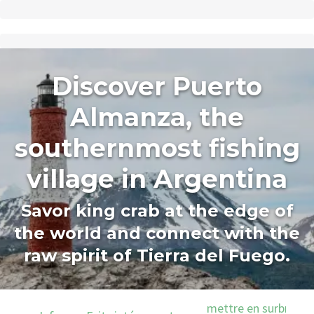
Discover Puerto
Almanza, the
southernmost fishing
village in Argentina
Savor king crab at the edge of
the world and connect with the
raw spirit of Tierra del Fuego.
mettre en surbrillanc