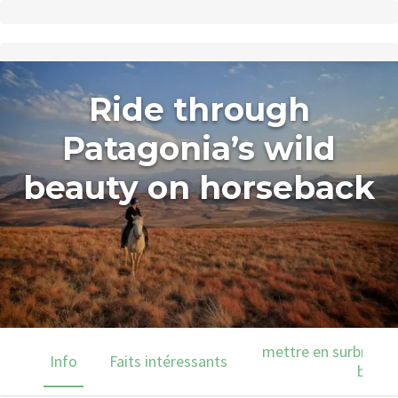
Ride through
Patagonia’s wild
beauty on horseback
mettre en surbrillanc
Info
Faits intéressants
barre