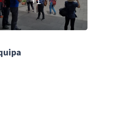
+1
equipa