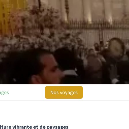
ages
Nos voyages
lture vibrante et de paysages