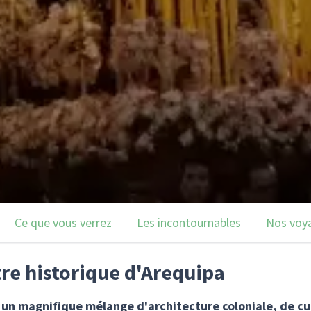
Ce que vous verrez
Les incontournables
Nos voy
re historique d'Arequipa
t un magnifique mélange d'architecture coloniale, de cu