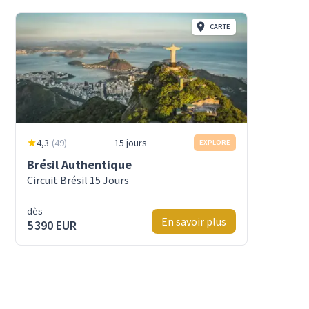
CARTE
4,3
(
49
)
15 jours
EXPLORE
Brésil Authentique
Circuit Brésil 15 Jours
dès
En savoir plus
5 390 EUR