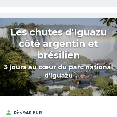
Les chutes d'Iguazu
côté argentin et
brésilien
3 jours au cœur du parc national
d'Iguazu
Dès 940 EUR