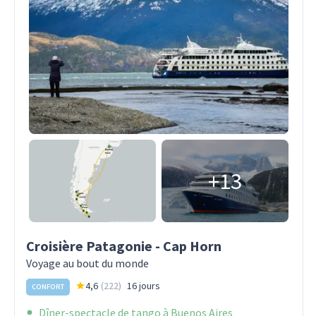
+13
Croisière Patagonie - Cap Horn
Voyage au bout du monde
4,6
(
222
)
16 jours
CONFORT
Dîner-spectacle de tango à Buenos Aires