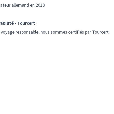
érateur allemand en 2018
abilité - Tourcert
 voyage responsable, nous sommes certifiés par Tourcert.
oyageurs
 000 commentaires de voyageurs, sur l'ensemble des marques