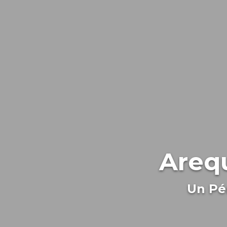
Areq
Un Pé