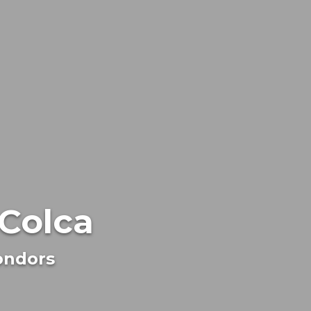
Colca
ondors