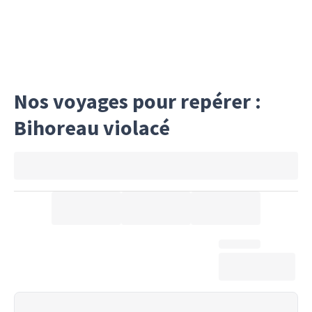
commenc
la faço
et les 
commenc
dénudé
Nos voyages pour repérer :
Bihoreau violacé