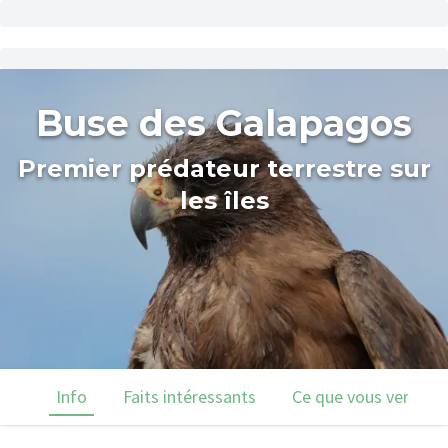
Buse des Galapagos
Premier prédateur terrestre sur
les îles
Info
Faits intéressants
Ce que vous verrez